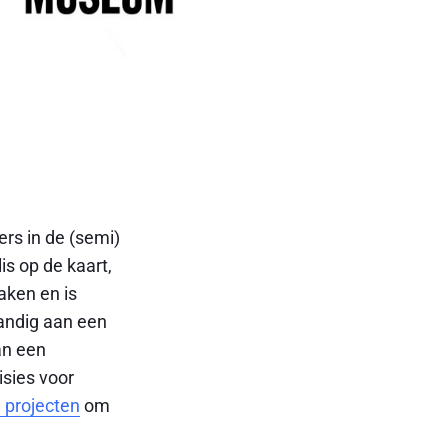
ers in de (semi)
s op de kaart,
aken en is
andig aan een
an een
isies voor
 projecten
om