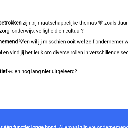
betrokken
zijn bij maatschappelijke thema's
💚 zoals duu
zorg, onderwijs, veiligheid en cultuur?
rnemend
💡en wil jij misschien ooit wel zelf ondernemer
el
en vind jij het leuk om diverse rollen in verschillende se
tief
👀 en nog lang niet uitgeleerd?
 één functie: jonge hond.
Allemaal zijn we ondernemend