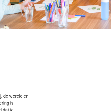
j, de wereld en
ring is
d dat je