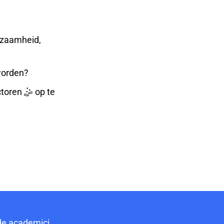
rzaamheid,
 worden?
ctoren 🤹 op te
e academici.