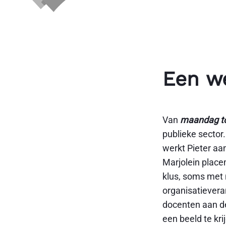
Een w
Van
maandag to
publieke sector
werkt Pieter aa
Marjolein plac
klus, soms met
organisatieveran
docenten aan de
een beeld te kr