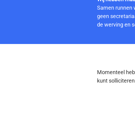
Samen runnen we
geen secretaria
de werving en se
Momenteel hebbe
kunt solliciteren