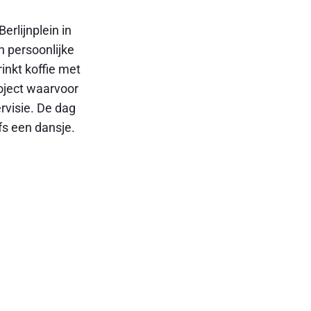
erlijnplein in
n persoonlijke
inkt koffie met
oject waarvoor
ervisie. De dag
fs een dansje.