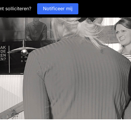
Notificeer mij
t solliciteren?
Notificeer mij