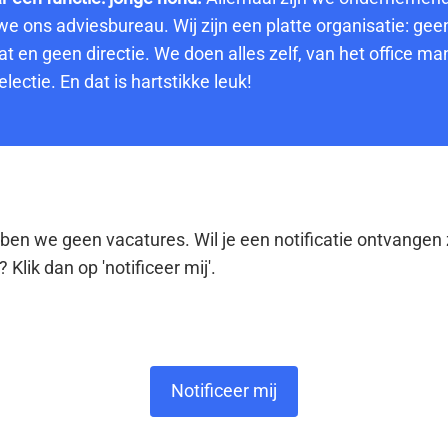
 ons adviesbureau. Wij zijn een platte organisatie: geen
at en geen directie. We doen alles zelf, van het office m
lectie. En dat is hartstikke leuk!
n we geen vacatures. Wil je een notificatie ontvangen 
? Klik dan op 'notificeer mij'.
Notificeer mij