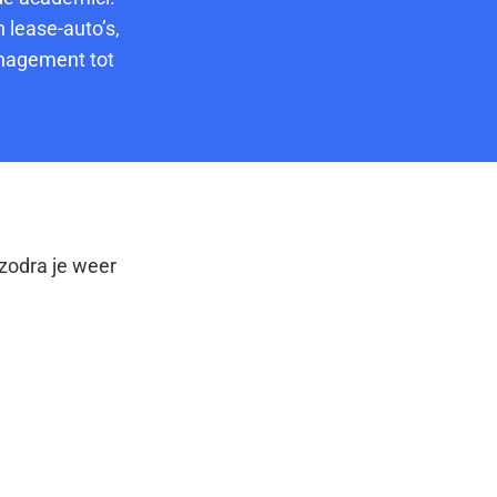
 lease-auto’s,
anagement tot
zodra je weer