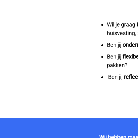
Wil je graag
huisvesting, 
Ben jij
onde
Ben jij
flexib
pakken?
Ben jij
reflec
Wij hebben maar